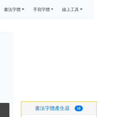
書法字體
手寫字體
線上工具
書法字體產生器
10