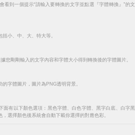
會看到一個提示“請輸入要轉換的文字並點選『字體轉換』”的
包括小、中、大、特大等。
根據您剛剛輸入的文字內容和字體大小得到轉換後的字體圖片。
功的字體圖片，圖片為PNG透明背景。
下面有以下顏色選項：黑色字體、白色字體、黑字白底、白字
色，選擇顏色後系統會自動下載你選擇的對應色彩。