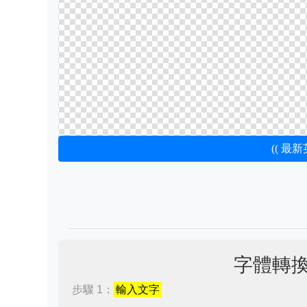
(( 最
字體轉
步驟 1：
輸入文字