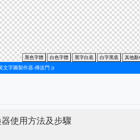
黑色字體
白色字體
黑字白底
白字黑底
其他顏
新英文字圖製作器-傳送門 ))
換器使用方法及步驟