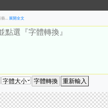
...
展開全文
重新輸入