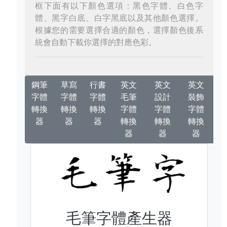
框下面有以下顏色選項：黑色字體、白色字
體、黑字白底、白字黑底以及其他顏色選擇。
根據您的需要選擇合適的顏色，選擇顏色後系
統會自動下載你選擇的對應色彩。
鋼筆
草寫
行書
英文
英文
英文
字體
字體
字體
毛筆
設計
裝飾
轉換
轉換
轉換
字體
字體
字體
器
器
器
轉換
轉換
轉換
器
器
器
毛筆字體產生器