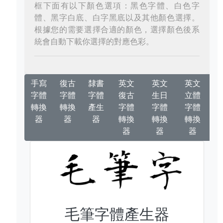
框下面有以下顏色選項：黑色字體、白色字
體、黑字白底、白字黑底以及其他顏色選擇。
根據您的需要選擇合適的顏色，選擇顏色後系
統會自動下載你選擇的對應色彩。
手寫
復古
隸書
英文
英文
英文
字體
字體
字體
復古
生日
立體
轉換
轉換
產生
字體
字體
字體
器
器
器
轉換
轉換
轉換
器
器
器
毛筆字體產生器