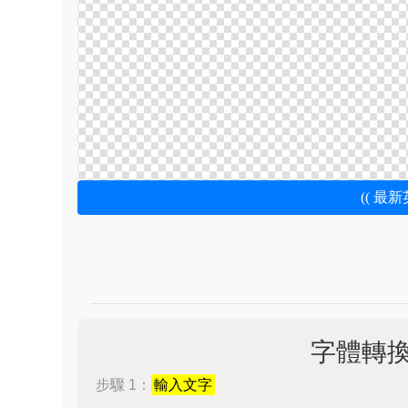
(( 最
字體轉
步驟 1：
輸入文字