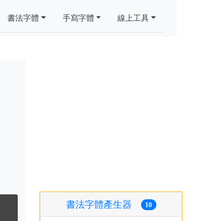
書法字體
手寫字體
線上工具
書法字體產生器
10