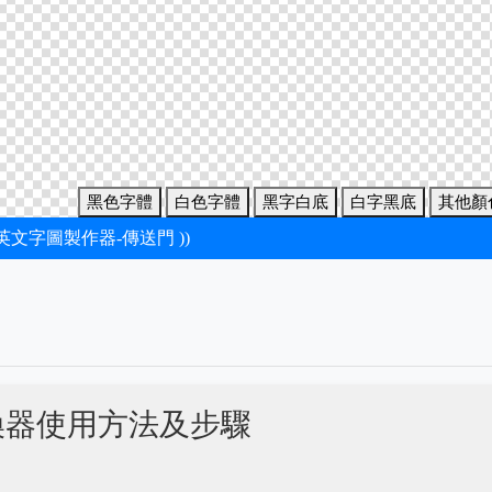
黑色字體
白色字體
黑字白底
白字黑底
其他顏
新英文字圖製作器-傳送門 ))
換器使用方法及步驟