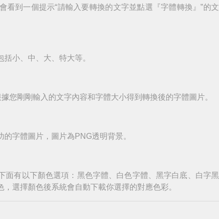
會看到一個提示“請輸入要轉換的文字並點選『字體轉換』”的
包括小、中、大、特大等。
根據您剛剛輸入的文字內容和字體大小得到轉換後的字體圖片。
功的字體圖片，圖片為PNG透明背景。
下面有以下顏色選項：黑色字體、白色字體、黑字白底、白字
色，選擇顏色後系統會自動下載你選擇的對應色彩。