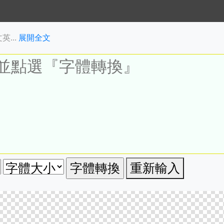
...
展開全文
重新輸入