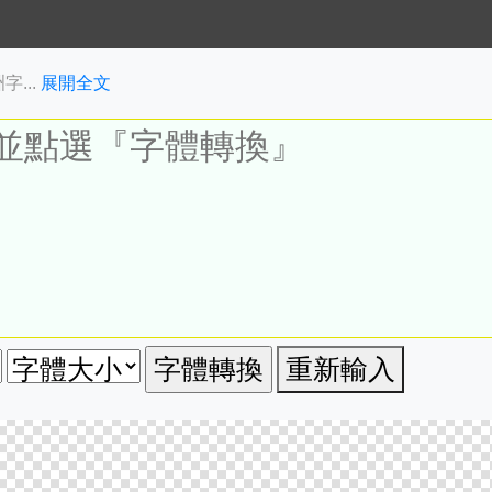
...
展開全文
重新輸入