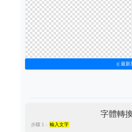
(( 最
字體轉
步驟 1：
輸入文字