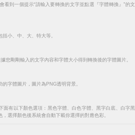
會看到一個提示“請輸入要轉換的文字並點選『字體轉換』”的
包括小、中、大、特大等。
根據您剛剛輸入的文字內容和字體大小得到轉換後的字體圖片。
功的字體圖片，圖片為PNG透明背景。
下面有以下顏色選項：黑色字體、白色字體、黑字白底、白字
色，選擇顏色後系統會自動下載你選擇的對應色彩。