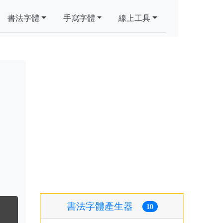
書法字體
手寫字體
線上工具
書法字體產生器
10