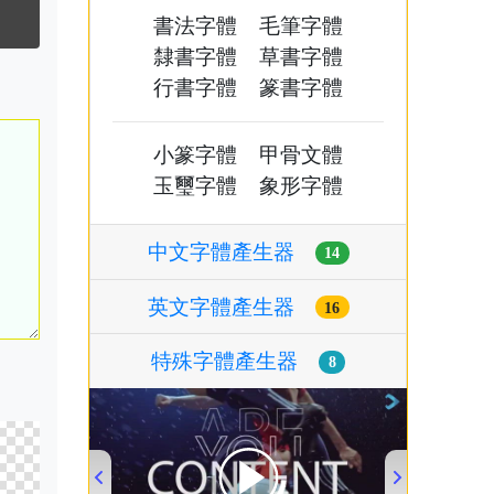
書法字體
毛筆字體
隸書字體
草書字體
行書字體
篆書字體
小篆字體
甲骨文體
玉璽字體
象形字體
中文字體產生器
14
英文字體產生器
16
特殊字體產生器
8