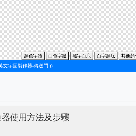
黑色字體
白色字體
黑字白底
白字黑底
其他顏
新英文字圖製作器-傳送門 ))
換器使用方法及步驟