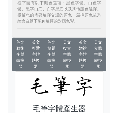
框下面有以下顏色選項：黑色字體、白色字
體、黑字白底、白字黑底以及其他顏色選擇。
根據您的需要選擇合適的顏色，選擇顏色後系
統會自動下載你選擇的對應色彩。
英文
英文
英文
英文
英文
英文
藝術
可愛
標題
復古
婚禮
立體
字體
字體
字體
字體
字體
字體
轉換
轉換
轉換
轉換
轉換
轉換
器
器
器
器
器
器
毛筆字體產生器