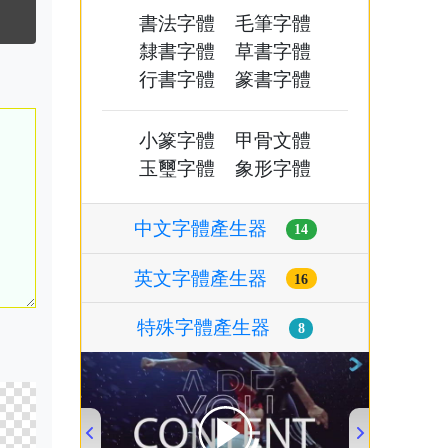
書法字體
毛筆字體
隸書字體
草書字體
行書字體
篆書字體
小篆字體
甲骨文體
玉璽字體
象形字體
中文字體產生器
14
英文字體產生器
16
特殊字體產生器
8