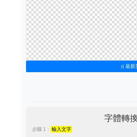
(( 最
字體轉
步驟 1：
輸入文字