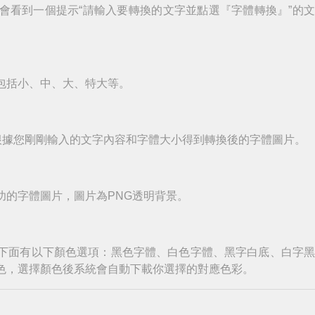
會看到一個提示“請輸入要轉換的文字並點選『字體轉換』”的
包括小、中、大、特大等。
根據您剛剛輸入的文字內容和字體大小得到轉換後的字體圖片。
功的字體圖片，圖片為PNG透明背景。
下面有以下顏色選項：黑色字體、白色字體、黑字白底、白字
色，選擇顏色後系統會自動下載你選擇的對應色彩。