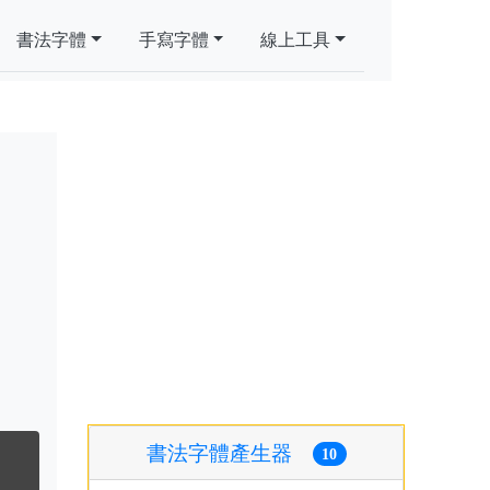
書法字體
手寫字體
線上工具
書法字體產生器
10