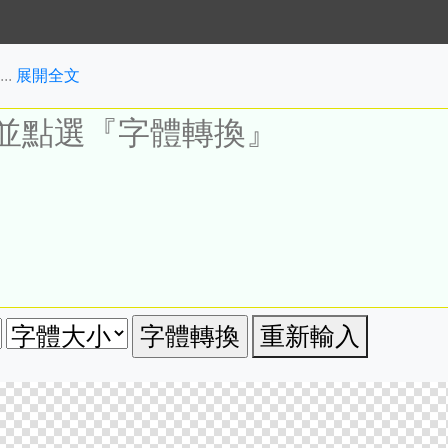
..
展開全文
重新輸入