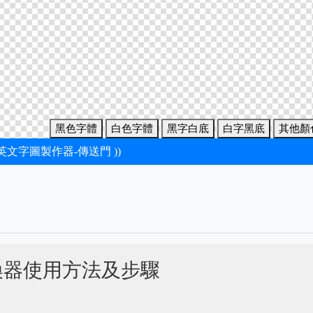
黑色字體
白色字體
黑字白底
白字黑底
其他顏
新英文字圖製作器-傳送門 ))
換器使用方法及步驟