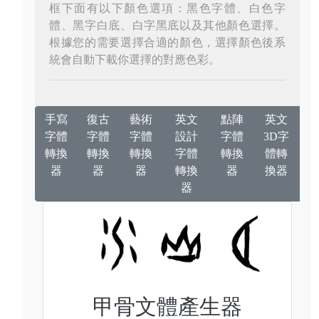
框下面有以下顏色選項：黑色字體、白色字
體、黑字白底、白字黑底以及其他顏色選擇。
根據您的需要選擇合適的顏色，選擇顏色後系
統會自動下載你選擇的對應色彩。
手寫
復古
藝術
英文
點陣
英文
字體
字體
字體
設計
字體
3D字
轉換
轉換
轉換
字體
轉換
體轉
器
器
器
轉換
器
換器
器
甲骨文體產生器